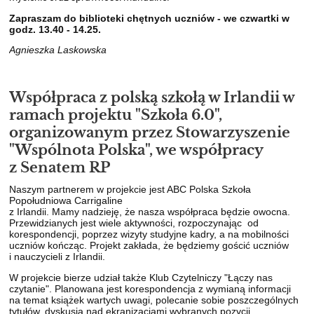
Zapraszam do biblioteki chętnych uczniów - we czwartki w
godz. 13.40 - 14.25.
Agnieszka Laskowska
Współpraca z polską szkołą w Irlandii w
ramach projektu "Szkoła 6.0",
organizowanym przez Stowarzyszenie
"Wspólnota Polska", we współpracy
z Senatem RP
Naszym partnerem w projekcie jest ABC Polska Szkoła
Popołudniowa Carrigaline
z Irlandii. Mamy nadzieję, że nasza współpraca będzie owocna.
Przewidzianych jest wiele aktywności, rozpoczynając od
korespondencji, poprzez wizyty studyjne kadry, a na mobilności
uczniów kończąc. Projekt zakłada, że będziemy gościć uczniów
i nauczycieli z Irlandii.
W projekcie bierze udział także Klub Czytelniczy "Łączy nas
czytanie". Planowana jest korespondencja z wymianą informacji
na temat książek wartych uwagi, polecanie sobie poszczególnych
tytułów, dyskusja nad ekranizacjami wybranych pozycji.