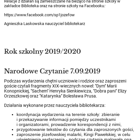
Relacje z działań są zamieszczane na bieżąco na stronie szkoły w
zakładce Biblioteka oraz na stronie szkoły na Facebooku
:
https://www.facebook.com/sp1jozefow
Agnieszka Laskowska nauczyciel bibliotekarz
Rok szkolny 2019/2020
Narodowe Czytanie 7.09.2019
Podczas wydarzenia chętni uczniowie i rodzice oraz zaproszeni
goście czytali fragmenty XIX-wiecznych nowel: "Dym" Marii
Konopnickiej, "Sachem" Henryka Sienkiewicza, "Dobra pani" Elizy
Orzeszkowej oraz "Katarynka" Bolesława Prusa.
Działania wykonane przez nauczyciela bibliotekarza:
koordynacja wydarzenia na terenie szkoły: zbieranie
i przekazywanie informacji pomiędzy uczestnikami
i organizatorami, prowadzenie korespondencji z nimi,
przygotowanie tekstów do czytania dla zaproszonych gości,
zaproszenie józefowskiej malarki, Kingi Pawełskiej, w celu
uświetnienia wydarzenia - podczas czytania malowała ona