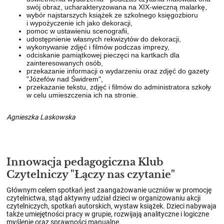
swój obraz, ucharakteryzowana na XIX-wieczną malarkę,
wybór najstarszych książek ze szkolnego księgozbioru
i wypożyczenie ich jako dekoracji,
pomoc w ustawieniu scenografii,
udostępnienie własnych rekwizytów do dekoracji,
wykonywanie zdjęć i filmów podczas imprezy,
odciskanie pamiątkowej pieczęci na kartkach dla
zainteresowanych osób,
przekazanie informacji o wydarzeniu oraz zdjęć do gazety
"Józefów nad Świdrem",
przekazanie tekstu, zdjęć i filmów do administratora szkoły
w celu umieszczenia ich na stronie.
Agnieszka Laskowska
Innowacja pedagogiczna Klub
Czytelniczy "Łączy nas czytanie"
Głównym celem spotkań jest zaangażowanie uczniów w promocję
czytelnictwa, stąd aktywny udział dzieci w organizowaniu akcji
czytelniczych, spotkań autorskich, wystaw książek. Dzieci nabywaja
także umiejętności pracy w grupie, rozwijają analityczne i logiczne
myślenie oraz sprawności manualne.