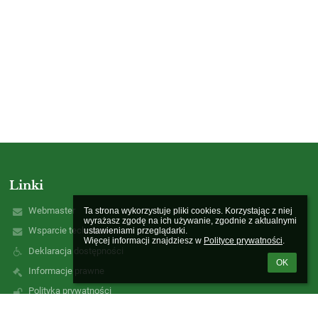
Linki
Webmaster
Ta strona wykorzystuje pliki cookies. Korzystając z niej 
wyrażasz zgodę na ich używanie, zgodnie z aktualnymi 
Wsparcie techniczne
ustawieniami przeglądarki.

Więcej informacji znajdziesz w 
Polityce prywatności
.
Deklaracja dostępności
OK
Informacje prawne
Polityka prywatności
Metryczka