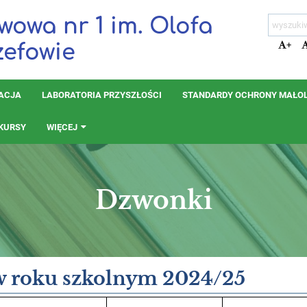
wowa nr 1 im. Olofa
+
zefowie
TACJA
LABORATORIA PRZYSZŁOŚCI
STANDARDY OCHRONY MAŁO
KURSY
WIĘCEJ
Dzwonki
w roku szkolnym 2024/25