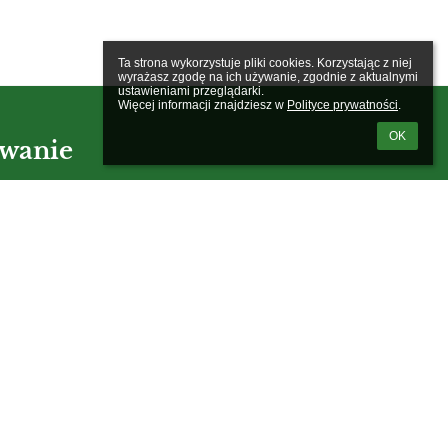
Ta strona wykorzystuje pliki cookies. Korzystając z niej 
wyrażasz zgodę na ich używanie, zgodnie z aktualnymi 
ustawieniami przeglądarki.

Więcej informacji znajdziesz w 
Polityce prywatności
.
OK
wanie
kownika:
m loginu lub hasła