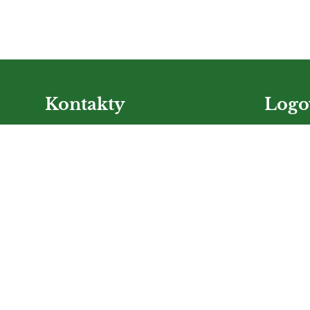
Kontakty
Logo
Szkoła Podstawowa nr 1 im. Olofa Palmego
Nazwa użyt
sekretariat@sp1.jozefow.pl
(22) 789-21-12
Hasło:
(22) 789-14-95
(22) 789-18-23
ul.Mickiewicza 11, 05-420 Józefów
Poland
Zapomniałe