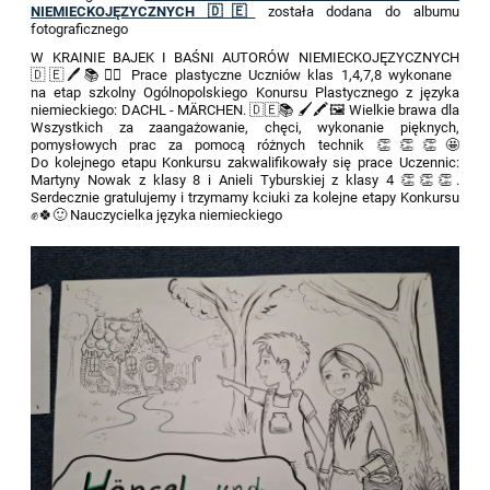
NIEMIECKOJĘZYCZNYCH 🇩🇪
została dodana do albumu
fotograficznego
W KRAINIE BAJEK I BAŚNI AUTORÓW NIEMIECKOJĘZYCZNYCH
🇩🇪🖊📚🧚‍♀️ Prace plastyczne Uczniów klas 1,4,7,8 wykonane
na etap szkolny Ogólnopolskiego Konursu Plastycznego z języka
niemieckiego: DACHL - MÄRCHEN. 🇩🇪📚 🖌🖍🖼 Wielkie brawa dla
Wszystkich za zaangażowanie, chęci, wykonanie pięknych,
pomysłowych prac za pomocą różnych technik 👏👏👏🤩
Do kolejnego etapu Konkursu zakwalifikowały się prace Uczennic:
Martyny Nowak z klasy 8 i Anieli Tyburskiej z klasy 4 👏👏👏.
Serdecznie gratulujemy i trzymamy kciuki za kolejne etapy Konkursu
✊️🍀🙂 Nauczycielka języka niemieckiego