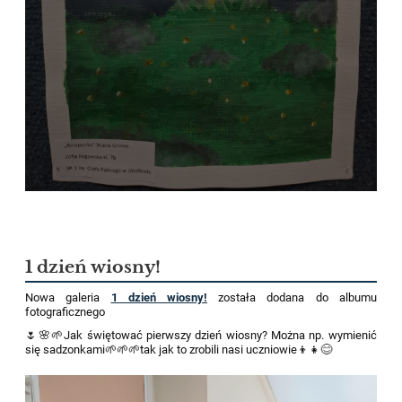
1 dzień wiosny!
Nowa galeria
1 dzień wiosny!
została dodana do albumu
fotograficznego
🌷🌸🌱Jak świętować pierwszy dzień wiosny? Można np. wymienić
się sadzonkami🌱🌱🌱tak jak to zrobili nasi uczniowie👦👧😊