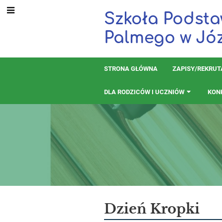
Szkoła Podsta
Palmego w Jó
STRONA GŁÓWNA
ZAPISY/REKRU
DLA RODZICÓW I UCZNIÓW
KON
Dla
Dzień Kropki
dzieci