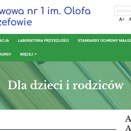
wowa nr 1 im. Olofa
+
zefowie
TACJA
LABORATORIA PRZYSZŁOŚCI
STANDARDY OCHRONY MAŁO
KURSY
WIĘCEJ
Dla dzieci i rodziców
A
A