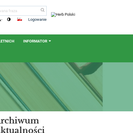
Logowanie
-
LETNICH
INFORMATOR
rchiwum
ktualności