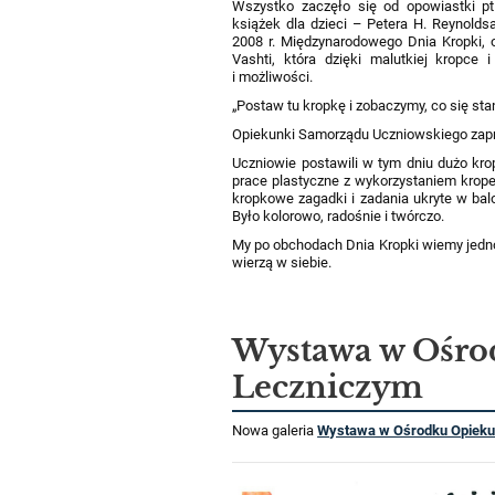
Wszystko zaczęło się od opowiastki pt.
książek dla dzieci – Petera H. Reynoldsa
2008 r. Międzynarodowego Dnia Kropki, 
Vashti, która dzięki malutkiej kropce 
i możliwości.
„Postaw tu kropkę i zobaczymy, co się stan
Opiekunki Samorządu Uczniowskiego zapr
Uczniowie postawili w tym dniu dużo kro
prace plastyczne z wykorzystaniem kropek.
kropkowe zagadki i zadania ukryte w ba
Było kolorowo, radośnie i twórczo.
My po obchodach Dnia Kropki wiemy jedno
wierzą w siebie.
Wystawa w Ośro
Leczniczym
Nowa galeria
Wystawa w Ośrodku Opiek