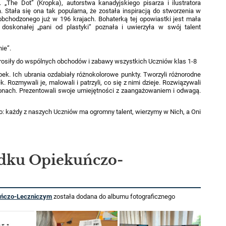
 „The Dot” (Kropka), autorstwa kanadyjskiego pisarza i ilustratora
. Stała się ona tak popularna, że została inspiracją do stworzenia w
obchodzonego już w 196 krajach. Bohaterką tej opowiastki jest mała
i doskonałej „pani od plastyki” poznała i uwierzyła w swój talent
ie”.
osiły do wspólnych obchodów i zabawy wszystkich Uczniów klas 1-8
pek. Ich ubrania ozdabiały różnokolorowe punkty. Tworzyli różnorodne
 Rozmywali je, malowali i patrzyli, co się z nimi dzieje. Rozwiązywali
lonach. Prezentowali swoje umiejętności z zaangażowaniem i odwagą.
: każdy z naszych Uczniów ma ogromny talent, wierzymy w Nich, a Oni
dku Opiekuńczo-
uńczo-Leczniczym
została dodana do albumu fotograficznego