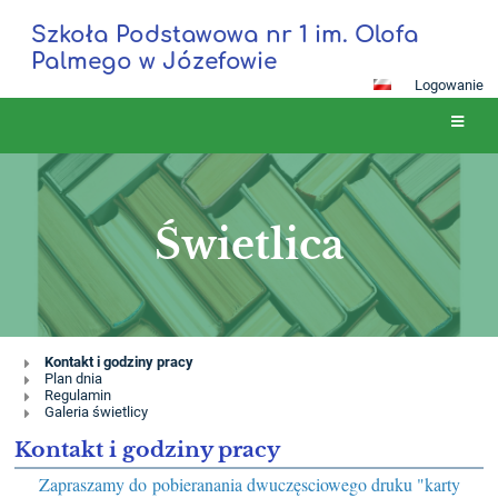
Szkoła Podstawowa nr 1 im. Olofa
Palmego w Józefowie
Logowanie
Świetlica
Świetlica
Kontakt i godziny pracy
Plan dnia
Regulamin
Galeria świetlicy
Kontakt i godziny pracy
Zapraszamy do pobieranania dwuczęsciowego druku "karty