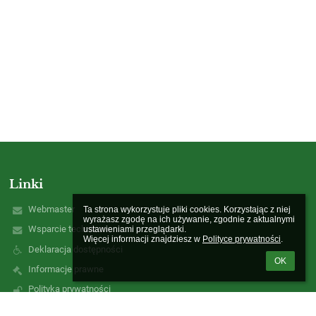
Linki
Webmaster
Ta strona wykorzystuje pliki cookies. Korzystając z niej 
wyrażasz zgodę na ich używanie, zgodnie z aktualnymi 
Wsparcie techniczne
ustawieniami przeglądarki.

Więcej informacji znajdziesz w 
Polityce prywatności
.
Deklaracja dostępności
OK
Informacje prawne
Polityka prywatności
Metryczka