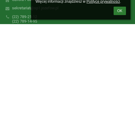
Więcej informacji znajdziesz w 
Polityce prywatności
.
sekretariat@sp1.jozefow.pl
OK
(22) 789-21-12
(22) 789-14-95
(22) 789-18-23
ul.Mickiewicza 11, 05-420 Józefów
Poland
Logowanie
Nazwa użytkownika:
Hasło:
Zapomniałem loginu lub hasła